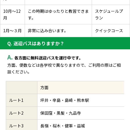
A.
各方面に無料送迎バスを運行中です。
方面、便数などは各学校で異なりますので、ご利用の際はご相
談ください。
方面
ルート1
坪井・辛島・島崎・熊本駅
ルート2
保田窪・黒髪・九品寺
ルート3
長嶺・桜木・健軍・益城
ルート4
河内・沖新・中島・城山
ルート5
城南・江津・八王子・田迎
ルート6
松橋・宇土・川尻・日吉
ルート7
走潟・天明・飽田